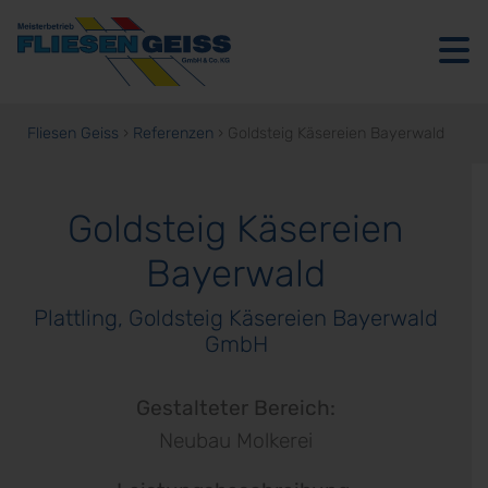
Fliesen Geiss
›
Referenzen
›
Goldsteig Käsereien Bayerwald
Ausstellung
Fliesen
Goldsteig Käsereien
&
Bayerwald
Naturstein
Plattling, Goldsteig Käsereien Bayerwald
Über
GmbH
uns
Gestalteter Bereich:
Referenzen
Neubau Molkerei
Jobs