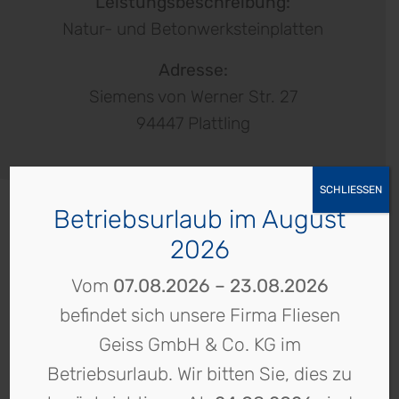
Leistungsbeschreibung:
Natur- und Betonwerksteinplatten
Kontakt
Adresse:
Siemens von Werner Str. 27
Home
94447 Plattling
3D-
Planung
Impressum
SCHLIESSEN
Betriebsurlaub im August
Datenschutz
Unsere Projekte
2026
Privatsphäre-
Weitere Referenzen entdecken
Einstellungen
Vom
07.08.2026 – 23.08.2026
befindet sich unsere Firma Fliesen
Vorherige
Geiss GmbH & Co. KG im
Betriebsurlaub. Wir bitten Sie, dies zu
Alle Referenzen