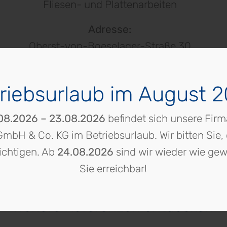
Fliesen- und Plattenarbeiten
Adresse:
Oberst-von-Boeselager-Straße 30
94078 Freyung
riebsurlaub im August 
08.2026 – 23.08.2026
befindet sich unsere Firm
GmbH & Co. KG im Betriebsurlaub. Wir bitten Sie, 
ichtigen. Ab
24.08.2026
sind wir wieder wie gew
Sie erreichbar!
Unsere Projekte
Weitere Referenzen entdecken