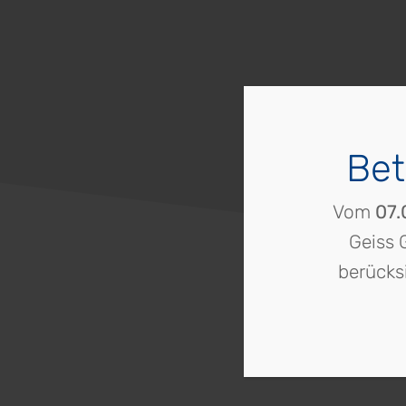
Jobs
Kontakt
Home
Bet
3D-
Planung
Vom
07.
Impressum
Geiss 
Datenschutz
berücks
Privatsphäre-
Einstellungen