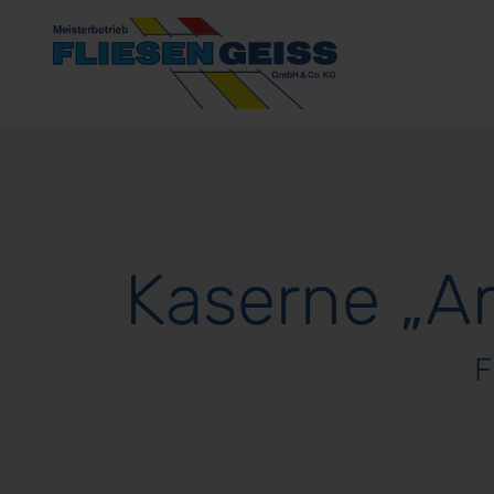
Ausstellung
Fliesen
&
Kaserne „A
Naturstein
Über
F
uns
Referenzen