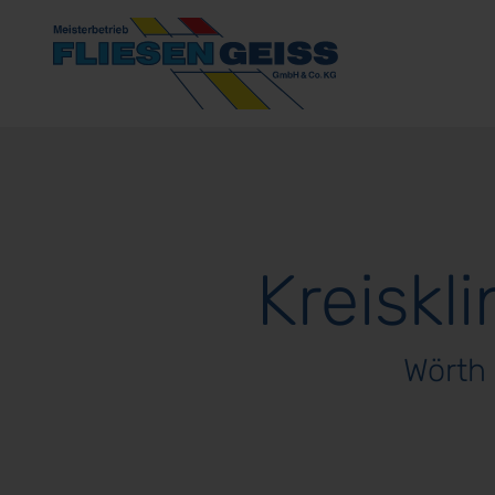
Ausstellung
Fliesen
&
Kreiskl
Naturstein
Über
Wörth 
uns
Referenzen