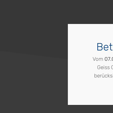
Jobs
Kontakt
Home
Bet
3D-
Planung
Vom
07.
Impressum
Geiss 
Datenschutz
berücks
Privatsphäre-
Einstellungen