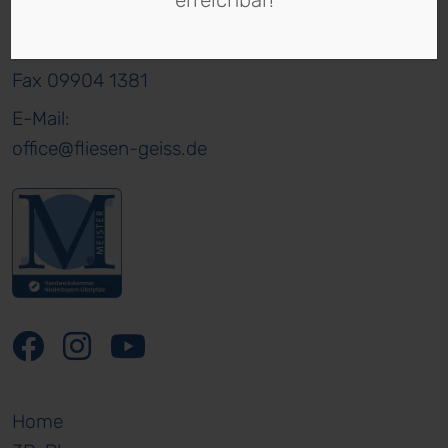
erreichbar!
94530 Auerbach
Tel. 09904 1349
Fax 09904 1381
E-Mail:
office@fliesen-geiss.de
Home