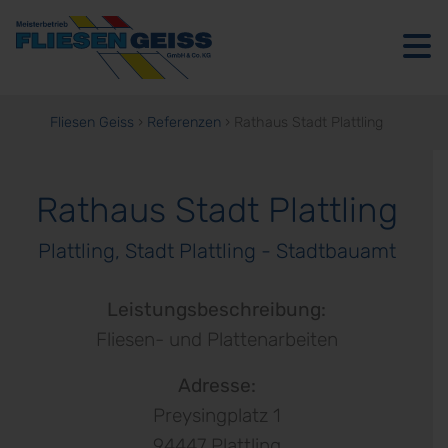
Fliesen Geiss
›
Referenzen
›
Rathaus Stadt Plattling
Ausstellung
Fliesen
Rathaus Stadt Plattling
&
Plattling, Stadt Plattling - Stadtbauamt
Naturstein
Leistungsbeschreibung:
Über
Fliesen- und Plattenarbeiten
uns
Adresse:
Referenzen
Preysingplatz 1
Jobs
94447 Plattling