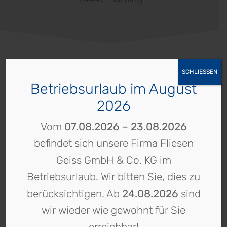
Kontakt
Unsere Projekte
Home
SCHLIESSEN
3D-
Weitere Referenzen entdecken
Betriebsurlaub im August
Planung
2026
Impressum
Vorherige
Datenschutz
Vom
07.08.2026 – 23.08.2026
Privatsphäre-
Alle Referenzen
befindet sich unsere Firma Fliesen
Einstellungen
Geiss GmbH & Co. KG im
Nächste
Betriebsurlaub. Wir bitten Sie, dies zu
berücksichtigen. Ab
24.08.2026
sind
Fliesen Geiss GmbH & Co. KG
wir wieder wie gewohnt für Sie
Utting 2